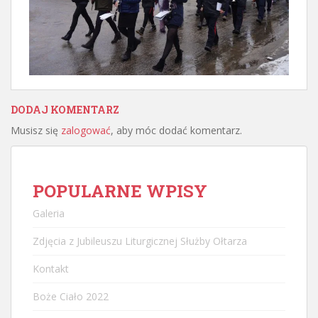
DODAJ KOMENTARZ
Musisz się
zalogować
, aby móc dodać komentarz.
POPULARNE WPISY
Galeria
Zdjęcia z Jubileuszu Liturgicznej Służby Ołtarza
Kontakt
Boże Ciało 2022