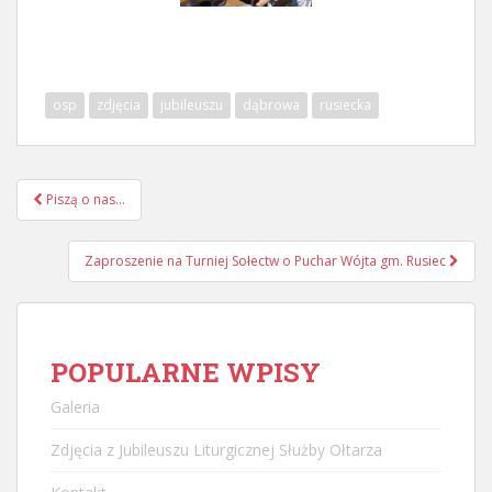
osp
zdjęcia
jubileuszu
dąbrowa
rusiecka
Nawigacja
Piszą o nas…
postu
Zaproszenie na Turniej Sołectw o Puchar Wójta gm. Rusiec
POPULARNE WPISY
Galeria
Zdjęcia z Jubileuszu Liturgicznej Służby Ołtarza