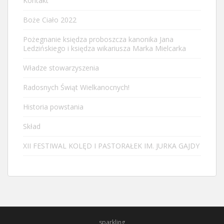
Kontakt
Boże Ciało 2022
Pożegnanie księdza proboszcza kanonika Jana
Ledzińskiego i księdza wikariusza Marka Mielcarka
Władze stowarzyszenia
Radosnych Świąt Wielkanocnych!
Historia powstania
Skład
XII FESTIWAL KOLĘD I PASTORAŁEK IM. JURKA GAJDY
sparkling