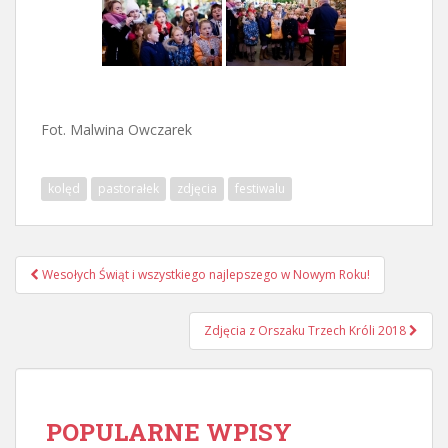
Fot. Malwina Owczarek
kolęd
pastorałek
zdjęcia
festiwalu
Nawigacja
Wesołych Świąt i wszystkiego najlepszego w Nowym Roku!
postu
Zdjęcia z Orszaku Trzech Króli 2018
POPULARNE WPISY